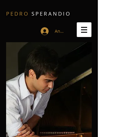
P E D R O
S P E R A N D I O
Anmelden