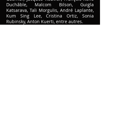
Duchâble, Malcom Bilson, Guigla
Katsarava, Tali Morgulis, André Laplante,
Kum Sing Lee, Cristina Ortiz, Sonia
Rubinsky, Anton Kuerti, entre autres.
Pedro se produit régulièrement en tant
que soliste, en récital et musique de
chambre, au Brésil mais également à
l'étranger. Il a donné des concerts dans
des salles importantes, notamment la
Sala São Paulo, la Sala Cecília Meirelles
(Rio de Janeiro), le Palau de Musica
Catalana (Barcelone), la Salle Cortot
(Paris), la Grande Salle du Conservatoire
de Cologne (Allemagne), entre autres.
Au Brésil, Il participe également
comme soliste ou collaborateur dans
plusieurs Orchestres au Brésil, tels que
l'Orchestre Symphonique de Campinas,
l'Orchestre de Chambre de l'USP,
l'Orchestre FUNDARTE/RS, l'Orchestre du
Festival de Campos do Jordão et
l'Orchestre de Chambre Visconde de
Porto Seguro.